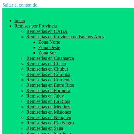
Saltar al contenido
Inicio
Remises por Provincia
Remiserías en CABA
Remiserías en Provincia de Buenos Aires
Zona Norte
Zona Oeste
Zona Sur
Remiserías en Catamarca
Remiserías en Chaco
Remiserías en Chubut
Remiserías en Córdoba
Remiserías en Corrientes
Remiserías en Entre Rios
Remiserías en Formosa
Remiserías en Jujuy
Remiserías en La Rioja
Remiserías en Mendoza
Remiserías en Misiones
Remiserías en Neuquén
Remiserías en Rio Negro
Remiserías en Salta
Remiserías en San Juan