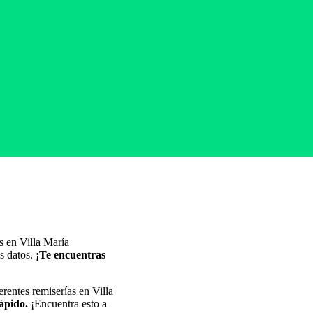
s en Villa María
s datos.
¡Te encuentras
rentes remiserías en Villa
rápido.
¡Encuentra esto a