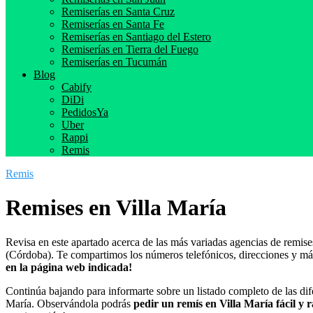
Remiserías en Santa Cruz
Remiserías en Santa Fe
Remiserías en Santiago del Estero
Remiserías en Tierra del Fuego
Remiserías en Tucumán
Blog
Cabify
DiDi
PedidosYa
Uber
Rappi
Remis
Remis
Remises en Villa María
Revisa en este apartado acerca de las más variadas agencias de remise
(Córdoba). Te compartimos los números telefónicos, direcciones y má
en la página web indicada!
Continúa bajando para informarte sobre un listado completo de las dife
María. Observándola podrás
pedir un remís en Villa María fácil y 