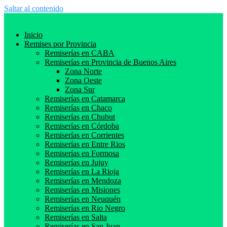
Saltar al contenido
Inicio
Remises por Provincia
Remiserías en CABA
Remiserías en Provincia de Buenos Aires
Zona Norte
Zona Oeste
Zona Sur
Remiserías en Catamarca
Remiserías en Chaco
Remiserías en Chubut
Remiserías en Córdoba
Remiserías en Corrientes
Remiserías en Entre Rios
Remiserías en Formosa
Remiserías en Jujuy
Remiserías en La Rioja
Remiserías en Mendoza
Remiserías en Misiones
Remiserías en Neuquén
Remiserías en Rio Negro
Remiserías en Salta
Remiserías en San Juan