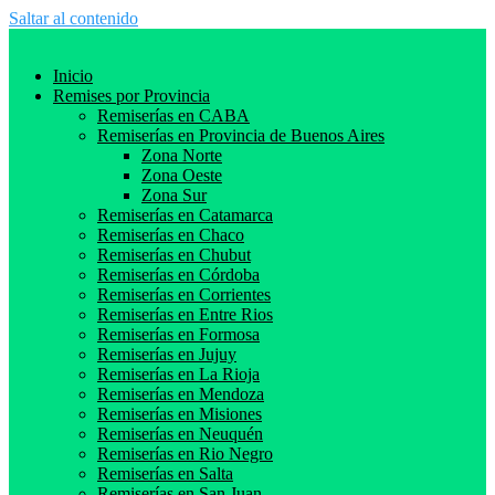
Saltar al contenido
Inicio
Remises por Provincia
Remiserías en CABA
Remiserías en Provincia de Buenos Aires
Zona Norte
Zona Oeste
Zona Sur
Remiserías en Catamarca
Remiserías en Chaco
Remiserías en Chubut
Remiserías en Córdoba
Remiserías en Corrientes
Remiserías en Entre Rios
Remiserías en Formosa
Remiserías en Jujuy
Remiserías en La Rioja
Remiserías en Mendoza
Remiserías en Misiones
Remiserías en Neuquén
Remiserías en Rio Negro
Remiserías en Salta
Remiserías en San Juan