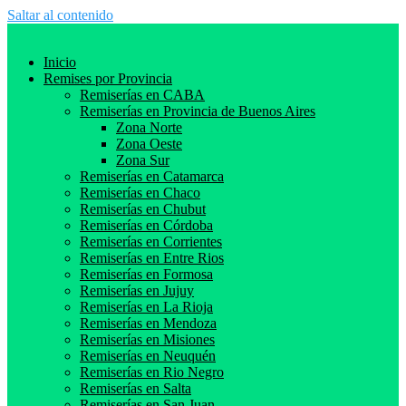
Saltar al contenido
Inicio
Remises por Provincia
Remiserías en CABA
Remiserías en Provincia de Buenos Aires
Zona Norte
Zona Oeste
Zona Sur
Remiserías en Catamarca
Remiserías en Chaco
Remiserías en Chubut
Remiserías en Córdoba
Remiserías en Corrientes
Remiserías en Entre Rios
Remiserías en Formosa
Remiserías en Jujuy
Remiserías en La Rioja
Remiserías en Mendoza
Remiserías en Misiones
Remiserías en Neuquén
Remiserías en Rio Negro
Remiserías en Salta
Remiserías en San Juan